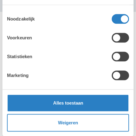
Toestemmingsselectie
Noodzakelijk
Voorkeuren
BEKIJK OOK
Statistieken
Home
Producten
Marketing
Diensten
Projecten
Vacatures
Alles toestaan
Over ons
Contact
Weigeren
Particulieren