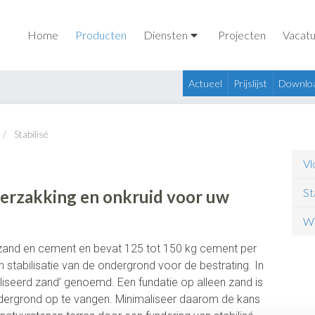
Home
Producten
Diensten
Projecten
Vacatu
Actueel
Prijslijst
Downlo
Stabilisé
Vl
St
verzakking en onkruid
voor uw
W
n zand en cement en bevat 125 tot 150 kg cement per
stabilisatie van de ondergrond voor de bestrating. In
iseerd zand’ genoemd. Een fundatie op alleen zand is
dergrond op te vangen. Minimaliseer daarom de kans