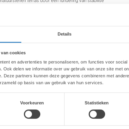
 natuurstenen terras door een fundering van stabilisé
nuit de fundering geen kans.
en en ondergronden goed verwerkbaar en daarom de
Details
n van een bestratingsfundering. En is een ideale
seien, klinkers of voor het stabiliseren rond vijvers.
 van cookies
ent en advertenties te personaliseren, om functies voor social
gen is afhankelijk van de ondergrond en de te
. Ook delen we informatie over uw gebruik van onze site met on
dicht zijn, want hoe minder draagkracht de ondergrond
e. Deze partners kunnen deze gegevens combineren met andere i
ing aangebracht moet worden. Funderingen met een
erzameld op basis van uw gebruik van hun services.
d bestaan uit twee lagen.
k stabilisé aan die goed verdicht moet worden.
Voorkeuren
Statistieken
stabilisé van ongeveer 5cm aangebracht. Nadat deze
e bestrating worden aangebracht.
aden.