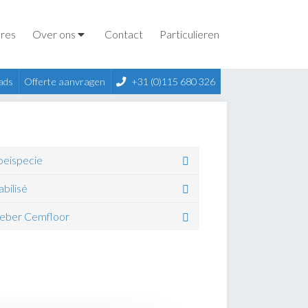
res
Over ons
Contact
Particulieren
ads
Offerte aanvragen
+31 (0)115 680 326
oeispecie
abilisé
eber Cemfloor