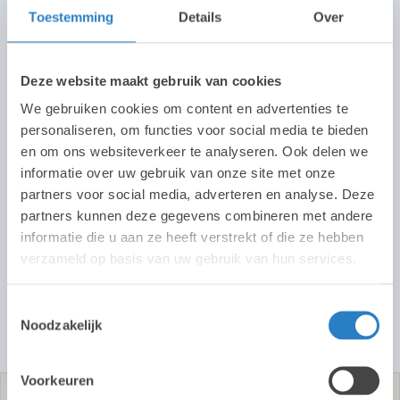
Toestemming
Details
Over
Opdrachtgever:
Cordeel B.V.
Realisatie:
2022
Deze website maakt gebruik van cookies
Offerte aanvragen
We gebruiken cookies om content en advertenties te
personaliseren, om functies voor social media te bieden
en om ons websiteverkeer te analyseren. Ook delen we
informatie over uw gebruik van onze site met onze
Alle projecten
partners voor social media, adverteren en analyse. Deze
partners kunnen deze gegevens combineren met andere
informatie die u aan ze heeft verstrekt of die ze hebben
Neem contact op
verzameld op basis van uw gebruik van hun services.
Toestemmingsselectie
Noodzakelijk
Voorkeuren