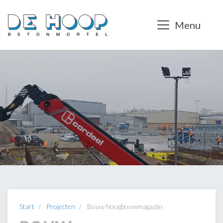
Menu
Start
Projecten
Bouw hoogbouwmagazijn